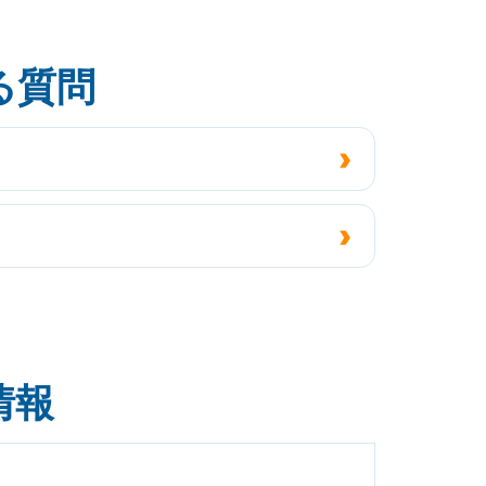
る質問
情報