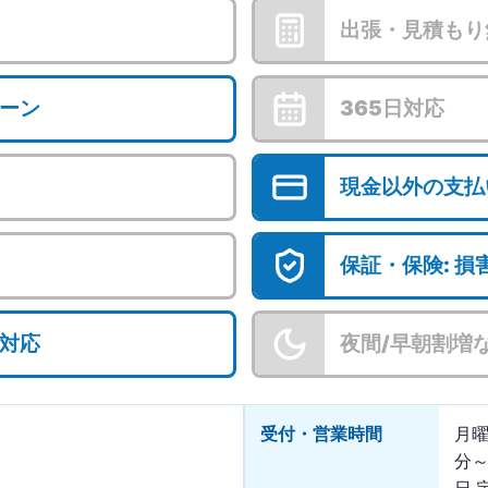
出張・見積もり
ーン
365日対応
現金以外の支払
保証・保険: 
対応
夜間/早朝割増
受付・営業時間
月曜
分～
日 