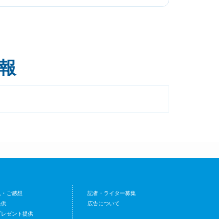
報
見・ご感想
記者・ライター募集
提供
広告について
プレゼント提供