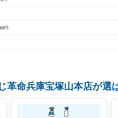
930円
じ革命兵庫宝塚山本店が選