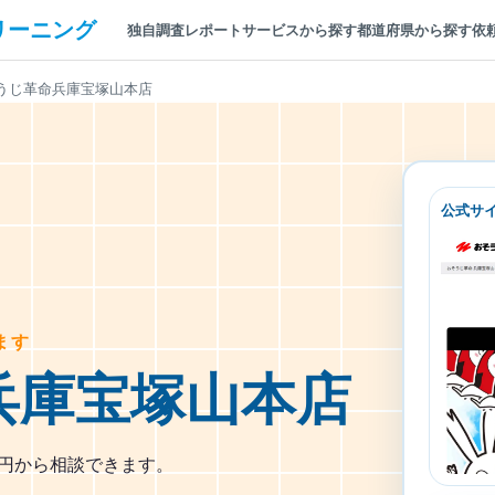
リーニング
独自調査レポート
サービスから探す
都道府県から探す
依
うじ革命兵庫宝塚山本店
公式サ
ます
兵庫宝塚山本店
0円から相談できます。