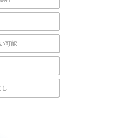
い可能
なし