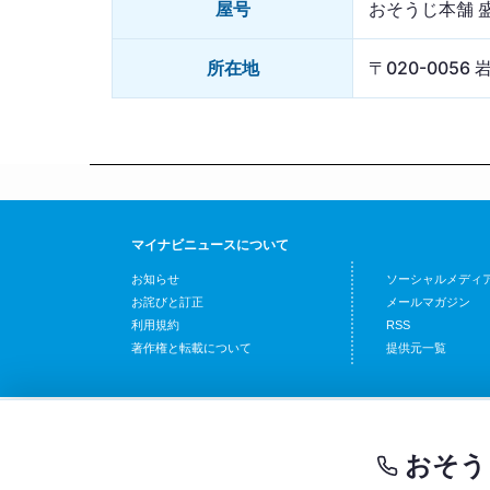
屋号
おそうじ本舗 
所在地
〒020-005
マイナビニュースについて
お知らせ
ソーシャルメディ
お詫びと訂正
メールマガジン
利用規約
RSS
著作権と転載について
提供元一覧
おそう