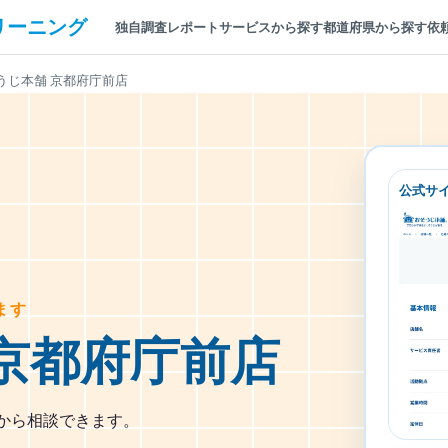
リーニング
独自調査レポート
サービスから探す
都道府県から探す
依
うじ本舗 京都府庁前店
公式サ
ます
京都府庁前店
円から相談できます。