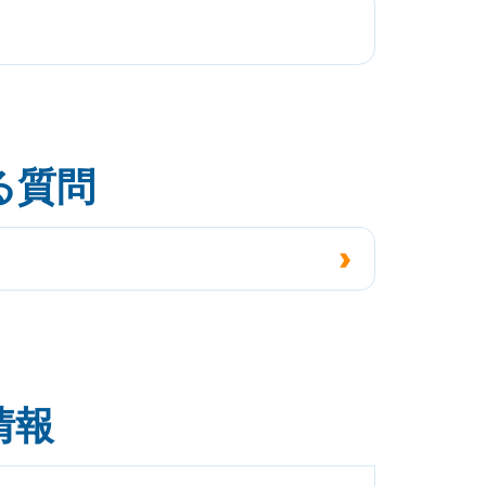
る質問
情報