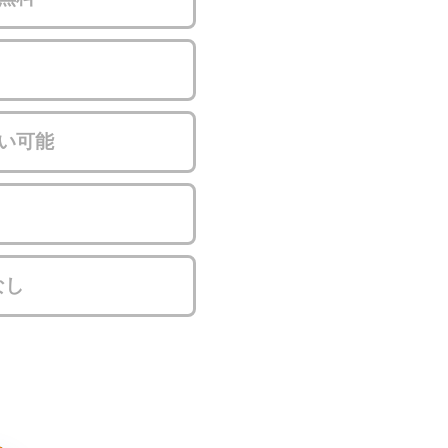
い可能
なし