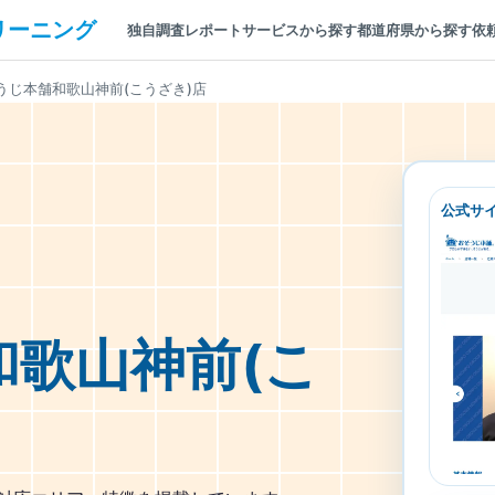
リーニング
独自調査レポート
サービスから探す
都道府県から探す
依
うじ本舗和歌山神前(こうざき)店
公式サ
和歌山神前(こ