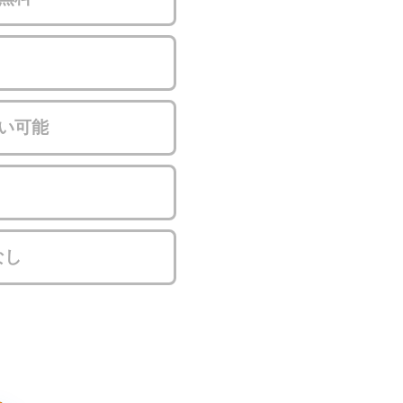
い可能
なし