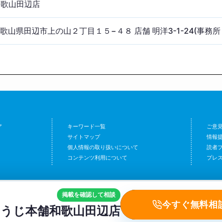
和歌山田辺店
1 和歌山県田辺市上の山２丁目１５−４８ 店舗 明洋3-1-24(事務所
ア
キーワード一覧
ご意
サイトマップ
情報
個人情報の取り扱いについて
読者
コンテンツ利用について
プレ
掲載を確認して相談
今すぐ無料相
うじ本舗和歌山田辺店