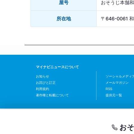
屋号
おそうじ本舗
所在地
〒646-006
マイナビニュースについて
お知らせ
ソーシャルメディ
お詫びと訂正
メールマガジン
利用規約
RSS
著作権と転載について
提供元一覧
おそ