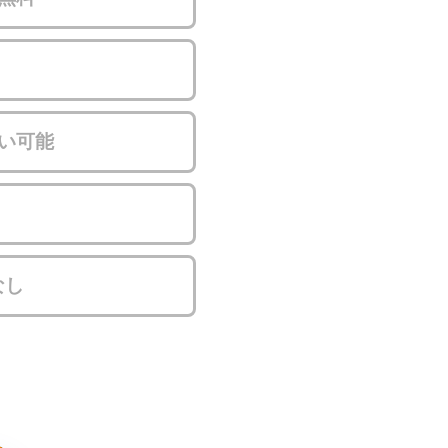
い可能
なし