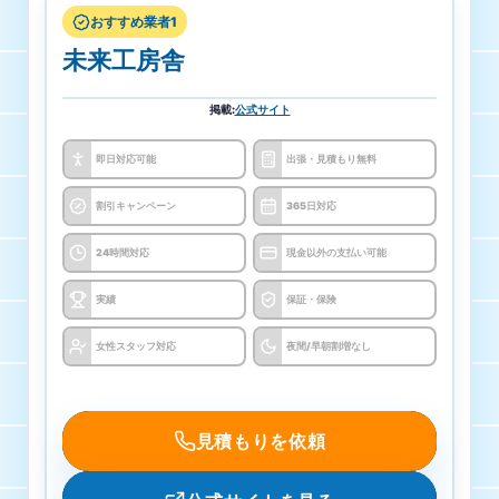
おすすめ業者1
未来工房舎
掲載
:
公式サイト
即日対応可能
出張・見積もり無料
割引キャンペーン
365日対応
24時間対応
現金以外の支払い可能
実績
保証・保険
女性スタッフ対応
夜間/早朝割増なし
見積もりを依頼