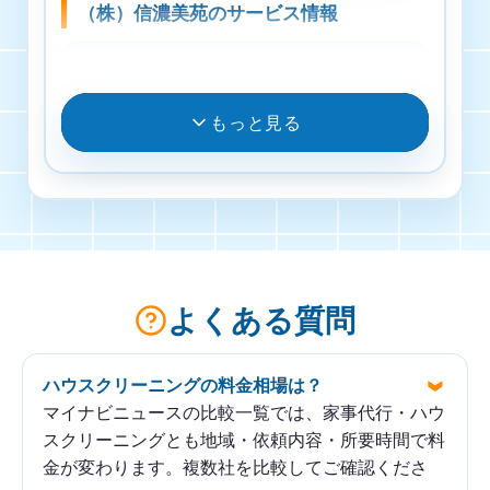
未来工房舎の基本情報
（株）信濃美苑のサービス情報
運営会社
料金
合同会社未来工房舎
料金掲載なし
もっと見る
所在地
受付・営業時間
長野県茅野市北山4902-2、ハウスクリーニング
月曜日・火曜日・水曜日・木曜日・金曜日・土曜
のご用命は合同会社未来工房舎まで
日 9時00分～17時00分 / 日曜日 定休日
定休日
よくある質問
365日対応
対応エリア
ハウスクリーニングの料金相場は？
マイナビニュースの比較一覧では、家事代行・ハウ
長野県 CHINO
スクリーニングとも地域・依頼内容・所要時間で料
金が変わります。複数社を比較してご確認くださ
見積もり料金