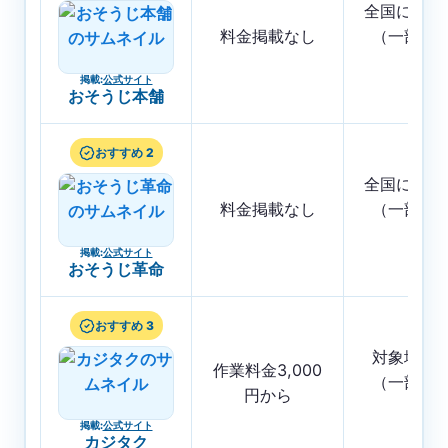
全国に店舗
料金掲載なし
（一部地
く）
掲載
:
公式サイト
おそうじ本舗
おすすめ 2
全国に店舗
料金掲載なし
（一部地
く）
掲載
:
公式サイト
おそうじ革命
おすすめ 3
対象地域
作業料金3,000
（一部地
円から
く）
掲載
:
公式サイト
カジタク