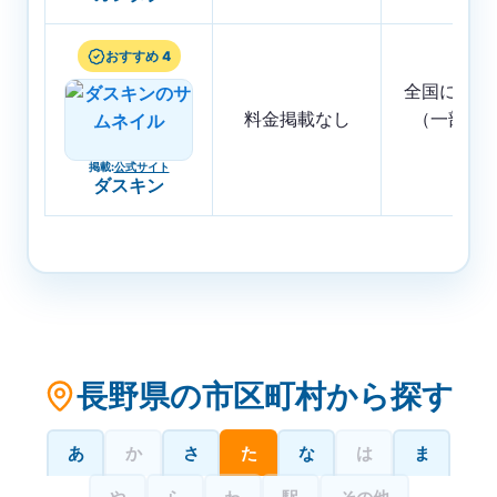
おすすめ 4
全国に店舗
料金掲載なし
（一部地
く）
掲載
:
公式サイト
ダスキン
長野県の市区町村から探す
あ
か
さ
た
な
は
ま