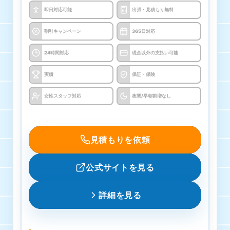
エアコンクリーニング
即日対応可能
出張・見積もり無料
8000円
割引キャンペーン
365日対応
24時間対応
現金以外の支払い可能
Moz cleanの基本情報
実績
保証・保険
運営会社
女性スタッフ対応
夜間/早朝割増なし
Moz clean
所在地
見積もりを依頼
〒386-1106 長野県上田市小泉１４９３−２
公式サイトを見る
屋号
詳細を見る
Moz clean