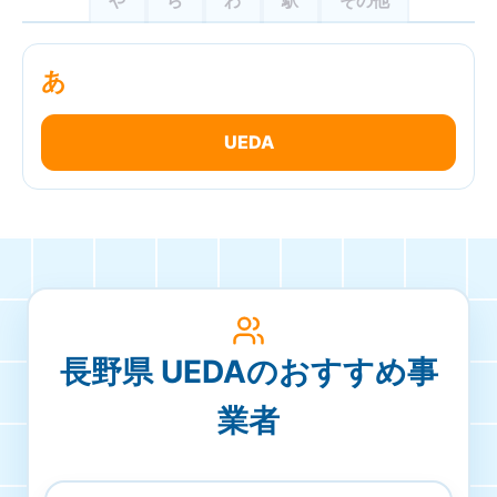
や
ら
わ
駅
その他
あ
UEDA
長野県 UEDAのおすすめ事
業者