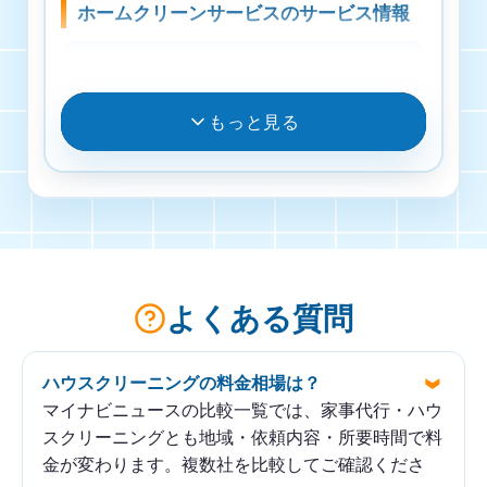
ホームクリーンサービスのサービス情報
料金
料金掲載なし
もっと見る
受付・営業時間
月曜日・火曜日・水曜日・木曜日・金曜日 9時
00分～17時00分 / 土曜日・日曜日 定休日
対応エリア
よくある質問
長野県 UEDA
ハウスクリーニングの料金相場は？
ホームクリーンサービスの基本情報
マイナビニュースの比較一覧では、家事代行・ハウ
スクリーニングとも地域・依頼内容・所要時間で料
運営会社
金が変わります。複数社を比較してご確認くださ