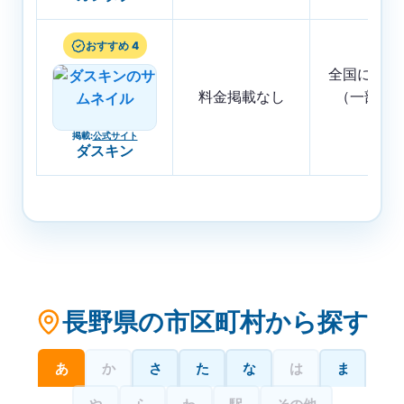
おすすめ 4
全国に店舗
料金掲載なし
（一部地
く）
掲載
:
公式サイト
ダスキン
長野県の市区町村から探す
あ
か
さ
た
な
は
ま