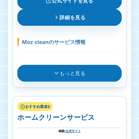
公式サイトを見る
詳細を見る
Moz cleanのサービス情報
料金
作業料金8,000円から
もっと見る
受付・営業時間
月曜日・火曜日・水曜日・木曜日・金曜日・土曜
日・日曜日 9時00分～18時00分
おすすめ業者2
ホームクリーンサービス
対応エリア
長野県 UEDA
掲載
:
公式サイト