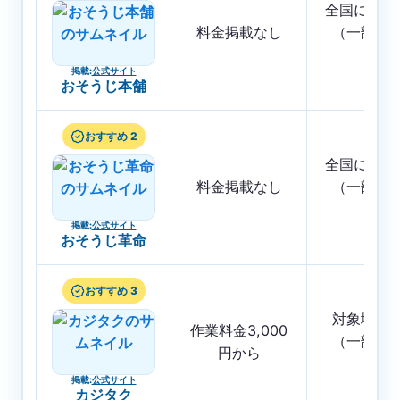
全国に店舗
料金掲載なし
（一部地
く）
掲載
:
公式サイト
おそうじ本舗
おすすめ 2
全国に店舗
料金掲載なし
（一部地
く）
掲載
:
公式サイト
おそうじ革命
おすすめ 3
対象地域
作業料金3,000
（一部地
円から
く）
掲載
:
公式サイト
カジタク