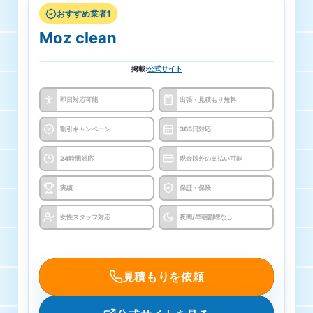
おすすめ業者1
Moz clean
掲載
:
公式サイト
即日対応可能
出張・見積もり無料
割引キャンペーン
365日対応
24時間対応
現金以外の支払い可能
実績
保証・保険
女性スタッフ対応
夜間/早朝割増なし
見積もりを依頼