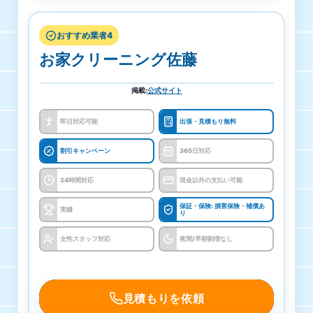
受付・営業時間
9:00-19:00
おすすめ業者4
ハウスクリーニングヴィクラスの基本情
お家クリーニング佐藤
報
定休日
運営会社
掲載
:
公式サイト
365日対応
ハウスクリーニングヴィ・クラス
即日対応可能
出張・見積もり無料
対応エリア
所在地
割引キャンペーン
365日対応
栃木県 KAMINOKAWA、栃木県
〒321-4364 栃木県真岡市長田１丁目12−４
24時間対応
現金以外の支払い可能
見積もり料金
保証・保険: 損害保険・補償あ
実績
り
見積無料
女性スタッフ対応
夜間/早朝割増なし
支払い方法
銀行振込
見積もりを依頼
保証・保険