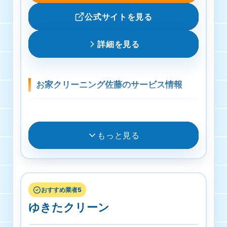
公式サイトを見る
損害保険・補償あり
壁掛けエアコン
詳細を見る
10000円
お家クリーニング佐藤のサービス情報
レンジフード
7000円〜25000円
料金
浴室クリーニング
作業料金5,500円から
もっと見る
17800円〜33000円
受付・営業時間
トイレクリーニング
月曜日・火曜日・水曜日・木曜日・金曜日・土曜
日・日曜日 8時00分～19時00分
おすすめ業者5
5000円〜49500円
ゆきたクリーン
対応エリア
洗面所クリーニング