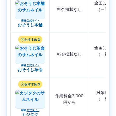
全国に店舗
料金掲載なし
（一部地
く）
掲載
:
公式サイト
おそうじ本舗
おすすめ 2
全国に店舗
料金掲載なし
（一部地
く）
掲載
:
公式サイト
おそうじ革命
おすすめ 3
対象地域
作業料金3,000
（一部地
円から
く）
掲載
:
公式サイト
カジタク