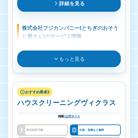
詳細を見る
株式会社フジカンパニー(とちぎのおそう
じ屋さん)のサービス情報
料金
もっと見る
作業料金6,600円から
受付・営業時間
月曜日・火曜日・水曜日・木曜日・金曜日・土曜
おすすめ業者2
日・日曜日 8時00分～20時00分
ハウスクリーニングヴィクラス
対応エリア
掲載
:
公式サイト
栃木県 MIBU、栃木県
即日対応可能
出張・見積もり無料