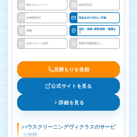
キャンペーン
割引キャンペーン
365日対応
キャンペーンあり
24時間対応
現金以外の支払い可能
見積もり料金
保証・保険: 損害保険・補償あ
実績
り
見積無料
女性スタッフ対応
夜間/早朝割増なし
支払い方法
クレジットカード、電子マネー
見積もりを依頼
保証・保険
公式サイトを見る
損害保険・補償あり
詳細を見る
トイレクリーニング
26400円〜52800円
ハウスクリーニングヴィクラスのサービ
浴室クリーニング
ス情報