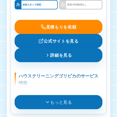
クレジットカード、銀行振込
じ屋さん)の基本情報
女性スタッフ対応
夜間/早朝割増なし
保証・保険
運営会社
損害保険・補償あり
見積もりを依頼
フジカンパニー」の由来 「フジカンパニー」と
いう屋号には様々な想いが込められています
ハウスクリーニング
公式サイトを見る
所在地
10000円〜33000円
詳細を見る
〒321-0222 栃木県下都賀郡壬生町駅東町9-23-
エアコンクリーニング
3
9000円
ハウスクリーニングゴリピカのサービス
お掃除機能付きエアコン
情報
6400円
料金
もっと見る
室外機
作業料金5,000円から
4400円