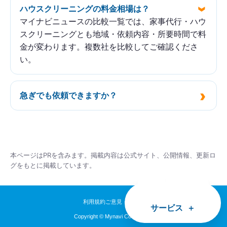
運営会社
支払い方法
ハウスクリーニングの料金相場は？
マイナビニュースの比較一覧では、家事代行・ハウ
お家クリーニング佐藤
クレジットカード、QRコード決済
スクリーニングとも地域・依頼内容・所要時間で料
所在地
金が変わります。複数社を比較してご確認くださ
キッチンクリーニング
い。
〒328-0131 栃木県栃木市梓町213-1
12000円
急ぎでも依頼できますか？
お掃除機能付きエアコン
7000円
ゆきたクリーンの基本情報
本ページはPRを含みます。掲載内容は公式サイト、公開情報、更新ロ
グをもとに掲載しています。
運営会社
ゆきたクリーン
利用規約
ご意見・ご感想
サービス
所在地
Copyright © Mynavi Corporation