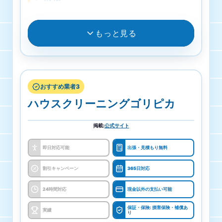
33000円
料金
もっと見る
レンジフード
作業料金4,400円から
33000円
受付・営業時間
エアコンクリーニング
月曜日・火曜日・水曜日・木曜日・金曜日・土曜
おすすめ業者3
日 9時00分～18時00分 / 日曜日 定休日
ハウスクリーニングゴリピカ
11000円
対応エリア
お掃除機能付きエアコン
掲載
:
公式サイト
栃木県 MOKA
18700円
即日対応可能
出張・見積もり無料
見積もり料金
室外機
割引キャンペーン
365日対応
見積無料
6600円
24時間対応
現金以外の支払い可能
支払い方法
保証・保険: 損害保険・補償あ
実績
り
株式会社フジカンパニー(とちぎのおそう