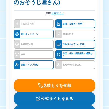
のおそうじ屋さん)
掲載
:
公式サイト
即日対応可能
出張・見積もり無料
割引キャンペーン
365日対応
24時間対応
現金以外の支払い可能
保証・保険: 損害保険・補償あ
実績
り
女性スタッフ対応
夜間/早朝割増なし
見積もりを依頼
公式サイトを見る