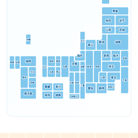
青森
秋田
岩手
山形
宮城
沖縄
石川
新潟
福島
富山
福井
群馬
栃木
茨城
福岡
島根
鳥取
長崎
佐賀
京都
埼玉
山口
兵庫
岐阜
長野
滋賀
大分
広島
岡山
東京
山梨
熊本
千葉
大阪
奈良
宮崎
三重
愛媛
香川
神奈川
愛知
静岡
鹿児島
高知
徳島
和歌山