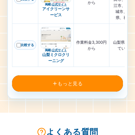
から
掲載
:
公式サイト
江市、東京
アイクリーンサ
城市、神奈
ービス
県、神奈川
作業料金3,300円
山梨県 に対
比較する
から
ています
掲載
:
公式サイト
山梨ミクロクリ
ーニング
もっと見る
よくある質問