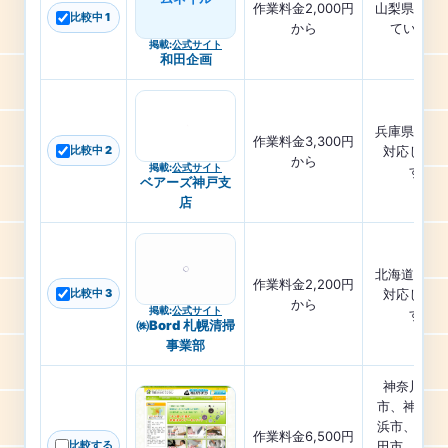
作業料金2,000円
山梨県 に対
比較中 1
から
ています
掲載
:
公式サイト
和田企画
兵庫県神戸市
作業料金3,300円
比較中 2
対応してい
から
掲載
:
公式サイト
す。
ベアーズ神戸支
店
北海道札幌市
作業料金2,200円
比較中 3
対応してい
から
掲載
:
公式サイト
す。
㈱Bord 札幌清掃
事業部
神奈川県川
市、神奈川
浜市、東京
作業料金6,500円
比較する
田市、東京