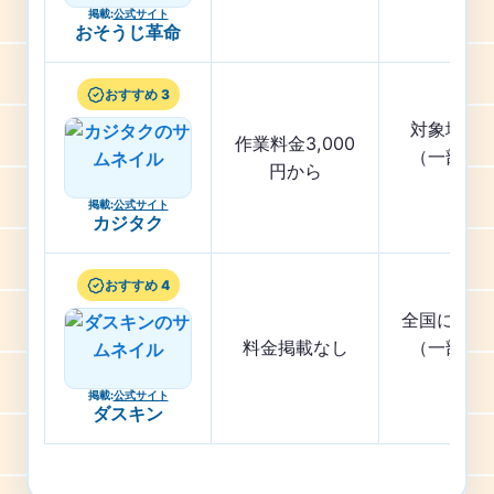
掲載
:
公式サイト
おそうじ革命
おすすめ 3
対象地域
作業料金3,000
（一部地
円から
く）
掲載
:
公式サイト
カジタク
おすすめ 4
全国に店舗
料金掲載なし
（一部地
く）
掲載
:
公式サイト
ダスキン